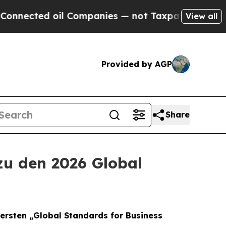
ted oil Companies — not Taxpayers — the Chance 
View all
Provided by AGP
Share
zu den 2026 Global
 ersten „Global Standards for Business