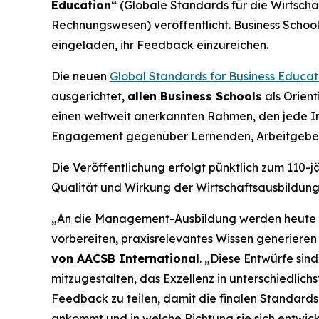
Education“
(Globale Standards für die Wirtsch
Rechnungswesen) veröffentlicht. Business Schoo
eingeladen, ihr Feedback einzureichen.
Die neuen
Global Standards for Business Educat
ausgerichtet,
allen Business Schools
als Orient
einen weltweit anerkannten Rahmen, den jede Ins
Engagement gegenüber Lernenden, Arbeitgeber
Die Veröffentlichung erfolgt pünktlich zum 110-
Qualität und Wirkung der Wirtschaftsausbildung 
„An die Management-Ausbildung werden heute hö
vorbereiten, praxisrelevantes Wissen generieren
von AACSB International
. „Diese Entwürfe sin
mitzugestalten, das Exzellenz in unterschiedlichs
Feedback zu teilen, damit die finalen Standard
ankommt und in welche Richtung sie sich entwick