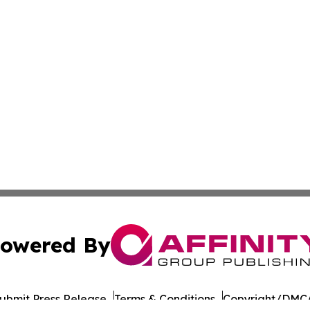
owered By
ubmit Press Release
Terms & Conditions
Copyright/DMCA