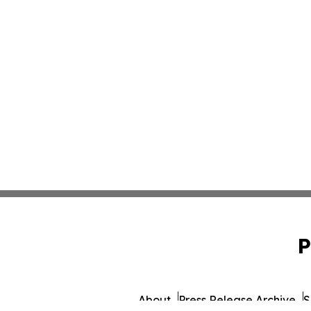
P
About
Press Release Archive
S