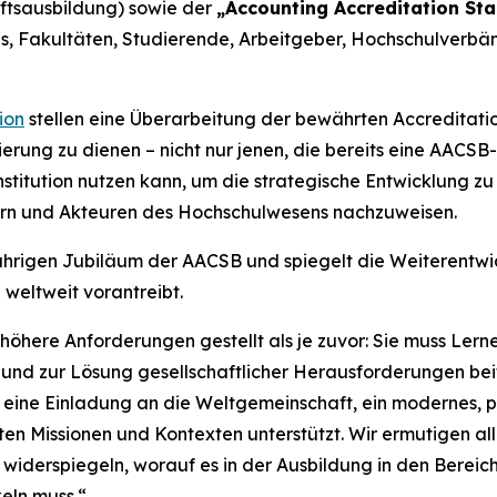
aftsausbildung) sowie der
„Accounting Accreditation St
ls, Fakultäten, Studierende, Arbeitgeber, Hochschulverbä
ion
stellen eine Überarbeitung der bewährten Accreditati
ierung zu dienen – nicht nur jenen, die bereits eine AACSB
titution nutzen kann, um die strategische Entwicklung zu 
n und Akteuren des Hochschulwesens nachzuweisen.
jährigen Jubiläum der AACSB und spiegelt die Weiterentwic
weltweit vorantreibt.
here Anforderungen gestellt als je zuvor: Sie muss Lern
 und zur Lösung gesellschaftlicher Herausforderungen bei
d eine Einladung an die Weltgemeinschaft, ein modernes, 
ten Missionen und Kontexten unterstützt. Wir ermutigen all
s widerspiegeln, worauf es in der Ausbildung in den Bere
eln muss.“