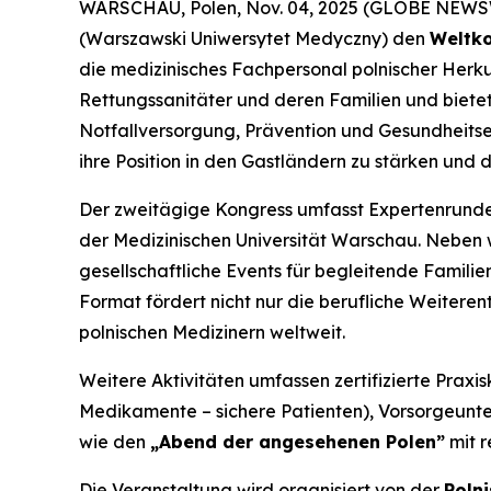
WARSCHAU, Polen, Nov. 04, 2025 (GLOBE NEW
(Warszawski Uniwersytet Medyczny) den
Weltko
die medizinisches Fachpersonal polnischer Herk
Rettungssanitäter und deren Familien und bietet
Notfallversorgung, Prävention und Gesundheitser
ihre Position in den Gastländern zu stärken und
Der zweitägige Kongress umfasst Expertenrunde
der Medizinischen Universität Warschau. Neben 
gesellschaftliche Events für begleitende Famil
Format fördert nicht nur die berufliche Weiter
polnischen Medizinern weltweit.
Weitere Aktivitäten umfassen zertifizierte Praxis
Medikamente – sichere Patienten
), Vorsorgeunt
wie den
„Abend der angesehenen Polen”
mit r
Die Veranstaltung wird organisiert von der
Poln