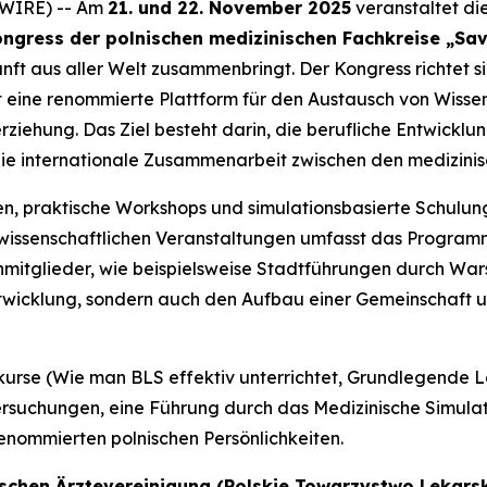
SWIRE) -- Am
21. und 22. November 2025
veranstaltet di
ngress der polnischen medizinischen Fachkreise „Sav
unft aus aller Welt zusammenbringt. Der Kongress richtet
 eine renommierte Plattform für den Austausch von Wissen
ziehung. Das Ziel besteht darin, die berufliche Entwicklun
 die internationale Zusammenarbeit zwischen den medizinis
n, praktische Workshops und simulationsbasierte Schulu
wissenschaftlichen Veranstaltungen umfasst das Program
ienmitglieder, wie beispielsweise Stadtführungen durch W
entwicklung, sondern auch den Aufbau einer Gemeinschaft
kurse (
Wie man BLS effektiv unterrichtet
,
Grundlegende L
ersuchungen, eine Führung durch das Medizinische Simula
enommierten polnischen Persönlichkeiten.
ischen Ärztevereinigung (Polskie Towarzystwo Lekarsk