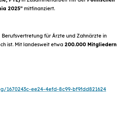
nia 2025”
mitfinanziert.
e Berufsvertretung für Ärzte und Zahnärzte in
ich ist. Mit landesweit etwa
200.000 Mitgliedern
g/1670243c-ee24-4efd-8c99-bf9fdd821624