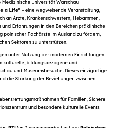
e Medizinische Universität Warschau
e a Life”
– eine wegweisende Veranstaltung,
 sich an Ärzte, Krankenschwestern, Hebammen,
 und Erfahrungen in den Bereichen präklinische
g polnischer Fachärzte im Ausland zu fördern,
chen Sektoren zu unterstützen.
ngen unter Nutzung der modernen Einrichtungen
m kulturelle, bildungsbezogene und
arschau und Museumsbesuche. Dieses einzigartige
 und die Stärkung der Beziehungen zwischen
ebensrettungsmaßnahmen für Familien
,
Sichere
tionszentrum und besondere kulturelle Events
ie, PTL)
in Zusammenarbeit mit der
Polnischen