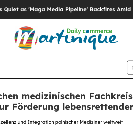
as 'Maga Media Pipeline' Backfires Amid Rumors
chen medizinischen Fachkreis
zur Förderung lebensrettende
ellenz und Integration polnischer Mediziner weltweit