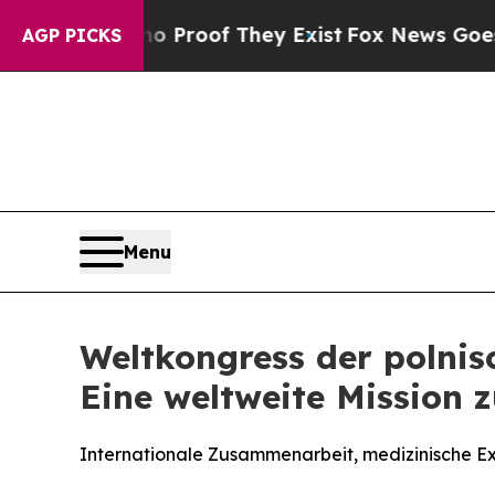
Offers no Proof They Exist
Fox News Goes Quiet 
AGP PICKS
Menu
Weltkongress der polnis
Eine weltweite Mission 
Internationale Zusammenarbeit, medizinische Exz