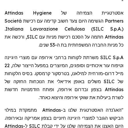
-
Attindas Hygiene
אסטרטגיית הצמיחה של
Societá
הגשימה היום צעד חשוב קדימה עם רכישת
Partners
.
Italiana Lavorazione Cellulosa (SILC S.p.A.)
, ורכשה את
SILC
חתמה על הסכם רכישת מניות עם
Attindas
כל מניות החברה המשפחתית בת ה-53
שנים.
משרתת לקוחות ברחבי אירופה עם מוצרי היגיינה
SILC S.p.A
22
וטיפוח עור איכותיים וסופגים, המיוצרים במפעל הייצור שלה,
מייל
דרום-מזרחית למילאנו,
בטרסקור
קרמסקו
. בסיס הלקוחות
משלים באופן אידיאלי את הנוכחות החזקה של
SILC
של
בצפון ובדרום אירופה, ופותח הזדמנויות חדשות
Attindas
לשרת ביעילות את שווקי אירופה והיצוא כאחד.
מתמקדת במילוי
Attindas
ב-
"האג'נדה האסטרטגית שלנו
הביקוש הגובר למוצרי היגיינה חיוניים בצפון אמריקה ובאירופה.
Attindas
ל-
SILC
היום האצנו את הצמיחה שלנו על ידי קבלת