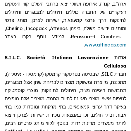
ארה"ב, קנדה, אירופה ושווקי יצוא ברחבי העולם. קווי העסקים
העיקריים של החברה כוללים חיתולים למבוגרים וחיתולים
לתינוקות דרך ערוצי קמעונאות, ישירות לצרכן, מותג פרטי
,
Chelino
,
Incopack
,
Attends
ומותגים ידועים משלה, ביניהן
. למידע נוסף בקרו באתר
Reassure
ו-
Comfees
.
www.attindas.com
S.I.L.C. Società Italiana Lavorazione
אודות
Cellulosa
חברת SILC, שבסיסה בטרסקור קרמסקו (קרמסקו - איטליה),
מתכננת, מייצרת ומשווקת מוצרים לבריחת שתן אצל מבוגרים,
תחבושות היגיינה נשית, חיתולים לתינוקות, מוצרי קוסמטיקה
לטיפוח אישי ומוצרי היגיינה לחיות מחמד. מוצרים אלה מופצים
בעיקר דרך ערוצי קמעונאיים, בתי מרקחת ומוסדות כמו בתי
אבות ובתי חולים, וכן באמצעות מכירות ישירות לצרכן וייצוא
ליותר מעשרים מדינות זרות. בנוסף לקווי מותג פרטיים רבים,