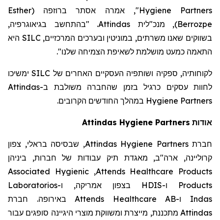
Esther
(
ברוזפה
", אמרה אסתר
Hygiene Partners
. "בהתחשב בגיאוגרפיה,
Attindas
, מנכ"לית
)
Berrozpe
היא
SILC
בשווקים שאנו משרתים, במוניטין ובערכים המרכזיים,
".
התאמה כמעט מושלמת לשאיפת הצמיחה שלנו
ימשיכו
SILC
לקוחותיה, ספקיה ושותפיה העסקיים האחרים של
Attindas
לחוות עסקים כרגיל בזמן שהחברה משולבת ב-
במהלך החודשים הקרובים.
Hygiene Partners
Attindas
Hygiene Partners
אודות
, שבסיסה בראלי, צפון
Attindas Hygiene Partners
חברת
קרוליינה, ארה"ב, מאגדת תיק עבודות של חברות, ביניהן
Associated Hygienic
,
Attends Healthcare Products
Laboratorios
בצפון אמריקה, ו-
HDIS
ו-
Products
באירופה. חברת
Attends Healthcare AB
ו-
Indas
מתכננת, מייצרת ומשווקת מוצרי היגיינה סופגים עבור
Attindas